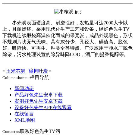
枣壳炭表面硬度高、耐磨性好，发热量可达7000大卡以
上，且耐燃烧。采用现代化生产工艺和设备，经好色先生TV
下载机连续煅烧高温催化而成的果壳炭，成品外观黑色，形状
不规则片状无气无味。具有灰分少、孔径大、碘值高、脱色
好、吸附快、可再生、种类全等特点。广泛应用于净水厂脱色
除杂，污水处理装置的除异味降COD，酒厂的提香提醇等。
«
玉米芯炭
|
樟树叶炭
»
栏目导航
Column shortcut
新闻动态
产品好色先生安卓下载
案例好色先生安卓下载
设备好色先生APP在线观看
在线留言
XML地图
联系好色先生TV污
Contact us