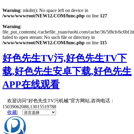
Warning
: mkdir(): No space left on device in
/www/wwwroot/NEW12.COM/func.php
on line
127
Warning
:
file_put_contents(./cachefile_yuan/ruohi.com/cache/36/5f8cb/6c6bf.ht
failed to open stream: No such file or directory in
/www/wwwroot/NEW12.COM/func.php
on line
115
好色先生TV污,好色先生TV下
载,好色先生安卓下载,好色先生
APP在线观看
欢迎访问“好色先生TV污机械”官方网站,咨询电话：
15039062088,13015519788
收藏
|