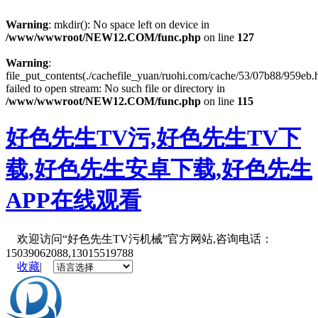
Warning
: mkdir(): No space left on device in
/www/wwwroot/NEW12.COM/func.php
on line
127
Warning
:
file_put_contents(./cachefile_yuan/ruohi.com/cache/53/07b88/959eb.h
failed to open stream: No such file or directory in
/www/wwwroot/NEW12.COM/func.php
on line
115
好色先生TV污,好色先生TV下
载,好色先生安卓下载,好色先生
APP在线观看
欢迎访问“好色先生TV污机械”官方网站,咨询电话：
15039062088,13015519788
收藏
|