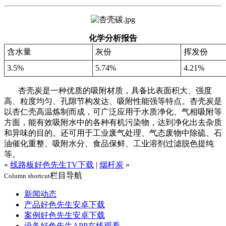
化学分析报告
含水量
灰份
挥发份
3.5%
5.74%
4.21%
杏壳炭是一种优质的吸附材质，具备比表面积大、强度
高、粒度均匀、孔隙节构发达、吸附性能强等特点。杏壳炭是
以杏仁壳高温炼制而成，可广泛应用于水质净化、气相吸附等
方面，能有效吸附水中的各种有机污染物，达到净化出去杂质
和异味的目的。还可用于工业废气处理、气态废物中除硫、石
油催化重整、吸附水分、食品保鲜、工业溶剂过滤脱色提纯
等。
«
线路板好色先生TV下载
|
烟杆炭
»
栏目导航
Column shortcut
新闻动态
产品好色先生安卓下载
案例好色先生安卓下载
设备好色先生APP在线观看