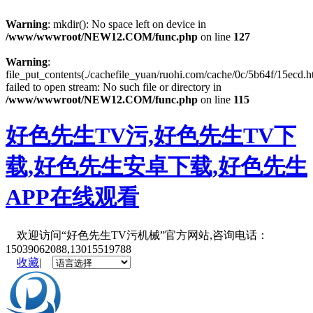
Warning
: mkdir(): No space left on device in
/www/wwwroot/NEW12.COM/func.php
on line
127
Warning
:
file_put_contents(./cachefile_yuan/ruohi.com/cache/0c/5b64f/15ecd.h
failed to open stream: No such file or directory in
/www/wwwroot/NEW12.COM/func.php
on line
115
好色先生TV污,好色先生TV下
载,好色先生安卓下载,好色先生
APP在线观看
欢迎访问“好色先生TV污机械”官方网站,咨询电话：
15039062088,13015519788
收藏
|