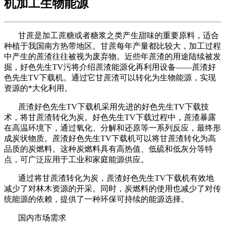
机加工生物能源
甘蔗是加工蔗糖或者糖浆之类产生甜味的重要原料，适合
种植于我国南方热带地区。甘蔗每年产量都比较大，加工过程
中产生的蔗渣往往被视为废弃物。近些年蔗渣的用途陆续被发
掘，好色先生TV污将介绍蔗渣能源化再利用设备——蔗渣好
色先生TV下载机。通过它甘蔗渣可以转化为生物能源，实现
资源的*大化利用。
蔗渣好色先生TV下载机采用先进的好色先生TV下载技
术，将甘蔗渣转化为炭。好色先生TV下载过程中，蔗渣暴露
在高温环境下，通过氧化、分解和还原等一系列反应，最终形
成炭状物质。蔗渣好色先生TV下载机可以将甘蔗渣转化为高
品质的炭燃料。这种炭燃料具有高热值、低硫和低灰分等特
点，可广泛应用于工业和家庭能源供应。
通过将甘蔗渣转化为炭，蔗渣好色先生TV下载机有效地
减少了对林木资源的开采。同时，炭燃料的使用也减少了对传
统能源的依赖，提供了一种环保可持续的能源选择。
国内市场需求