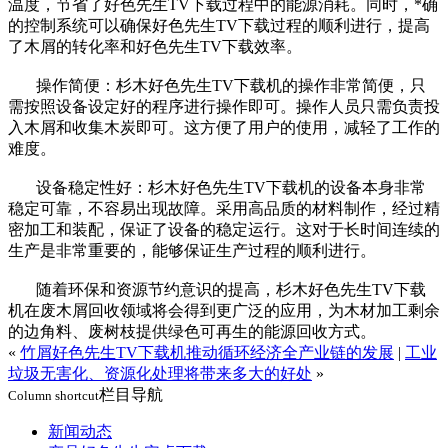
温度，节省了好色先生TV下载过程中的能源消耗。同时，*确
的控制系统可以确保好色先生TV下载过程的顺利进行，提高
了木屑的转化率和好色先生TV下载效率。
操作简便：杉木好色先生TV下载机的操作非常简便，只
需按照设备设定好的程序进行操作即可。操作人员只需负责投
入木屑和收集木炭即可。这方便了用户的使用，减轻了工作的
难度。
设备稳定性好：杉木好色先生TV下载机的设备本身非常
稳定可靠，不容易出现故障。采用高品质的材料制作，经过精
密加工和装配，保证了设备的稳定运行。这对于长时间连续的
生产是非常重要的，能够保证生产过程的顺利进行。
随着环保和资源节约意识的提高，杉木好色先生TV下载
机在废木屑回收领域将会得到更广泛的应用，为木材加工剩余
的边角料、废树枝提供绿色可再生的能源回收方式。
«
竹屑好色先生TV下载机推动循环经济全产业链的发展
|
工业
垃圾无害化、资源化处理将带来多大的好处
»
栏目导航
Column shortcut
新闻动态