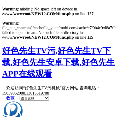
Warning
: mkdir(): No space left on device in
/www/wwwroot/NEW12.COM/func.php
on line
127
Warning
:
file_put_contents(./cachefile_yuan/ruohi.com/cache/e7/9b4c9/d8a7f.h
failed to open stream: No such file or directory in
/www/wwwroot/NEW12.COM/func.php
on line
115
好色先生TV污,好色先生TV下
载,好色先生安卓下载,好色先生
APP在线观看
欢迎访问“好色先生TV污机械”官方网站,咨询电话：
15039062088,13015519788
收藏
|